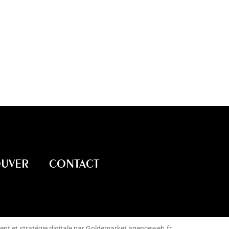
OUVER
CONTACT
t et stratégie digitale par
Goldemarket
agenceweb.fr