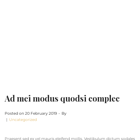
complec
ACCUEIL
Uncategorized
Ad mei modus quodsi complec
>
>
Ad mei modus quodsi complec
Posted on
20 February 2019
By
Uncategorized
Praesent sed ex vel mauris eleifend mollis. Vestibulum dictum sodales