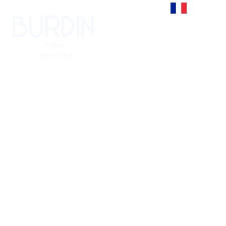
Francais
Ad mei
modus
quodsi