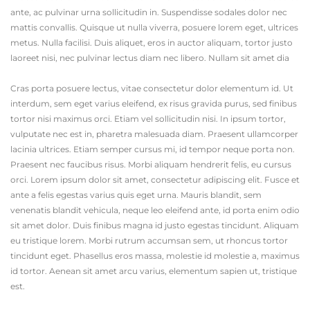
ante, ac pulvinar urna sollicitudin in. Suspendisse sodales dolor nec
mattis convallis. Quisque ut nulla viverra, posuere lorem eget, ultrices
metus. Nulla facilisi. Duis aliquet, eros in auctor aliquam, tortor justo
laoreet nisi, nec pulvinar lectus diam nec libero. Nullam sit amet dia
Cras porta posuere lectus, vitae consectetur dolor elementum id. Ut
interdum, sem eget varius eleifend, ex risus gravida purus, sed finibus
tortor nisi maximus orci. Etiam vel sollicitudin nisi. In ipsum tortor,
vulputate nec est in, pharetra malesuada diam. Praesent ullamcorper
lacinia ultrices. Etiam semper cursus mi, id tempor neque porta non.
Praesent nec faucibus risus. Morbi aliquam hendrerit felis, eu cursus
orci. Lorem ipsum dolor sit amet, consectetur adipiscing elit. Fusce et
ante a felis egestas varius quis eget urna. Mauris blandit, sem
venenatis blandit vehicula, neque leo eleifend ante, id porta enim odio
sit amet dolor. Duis finibus magna id justo egestas tincidunt. Aliquam
eu tristique lorem. Morbi rutrum accumsan sem, ut rhoncus tortor
tincidunt eget. Phasellus eros massa, molestie id molestie a, maximus
id tortor. Aenean sit amet arcu varius, elementum sapien ut, tristique
est.